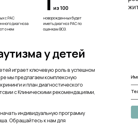
1
жит
из 100
ых с РАС
новорожденных будет
енного диагноза
иметь диагноз РАС по
ют о нем
оценкам ВОЗ.
аутизма у детей
етей играет ключевую роль в успешном
Им
нтре мы предлагаем комплексную
крининги и план диагностического
Те
етсвии с Клиническими рекомендациями,
 начать индивидуальную программу
ша. Обращайтесь к нам для