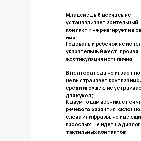
Младенец в 8 месяцев не
устанавливает зрительный
контакт и не реагирует на с
имя;
Годовалый ребенок не испо
указательный жест, прочая
жестикуляция нетипична;
В полтора года не играет п
не выстраивает круг взаим
среди игрушек, не устраива
для кукол;
К двум годам возникает си
речевого развития, склонно
слова или фразы, не имеющи
взрослых, не идет на диалог
тактильных контактов;