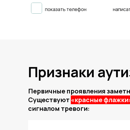
показать телефон
написа
Признаки аути
Первичные проявления заметны
Существуют
«красные флажки
сигналом тревоги: