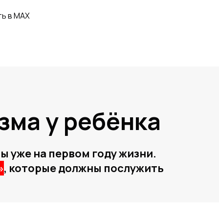
ть в MAX
зма у ребёнка
 уже на первом году жизни.
»
, которые должны послужить