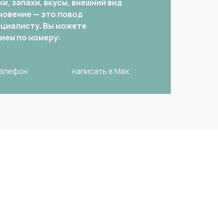
ки, запахи, вкусы, внешний вид
новение — это повод
ециалисту. Вы можете
ием по номеру:
телефон
написать в Max