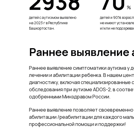
2938
70
%
детей с аутизмом выявлено
детей и 90% взросл
на 2023 г в Республике
не имеют установл
Башкортостан.
и/или не подозрева
Раннее выявление 
Раннее выявление симптоматики аутизма у д
лечении и абилитации ребенка. В нашем це
диагностику, включая специализированные с
обследования при аутизме ADOS-2, в соотв
одобренными Минздравом России.
Раннее выявление позволяет своевременно
абилитации /реабилитации для каждого малы
профессиональной помощи и поддержки!