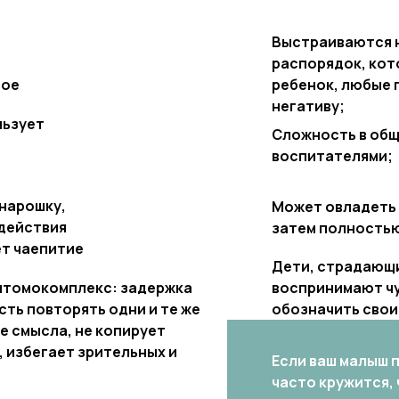
Выстраиваются н
распорядок, кот
вое
ребенок, любые 
негативу;
льзует
Сложность в общ
воспитателями;
онарошку,
Может овладеть 
одействия
затем полностью
ет чаепитие
Дети, страдающи
мптомокомплекс: задержка
воспринимают чу
сть повторять одни и те же
обозначить свои
е смысла, не копирует
, избегает зрительных и
Если ваш малыш 
часто кружится,