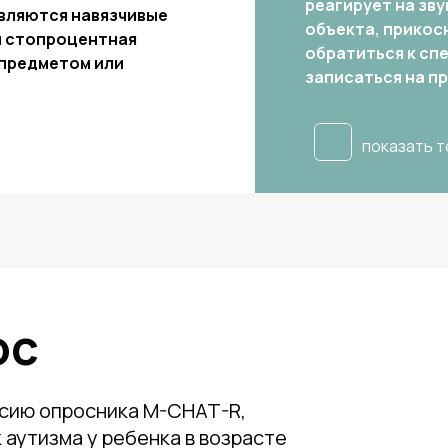
реагирует на зву
являются навязчивые
объекта, прикос
я стопроцентная
обратиться к сп
предметом или
записаться на пр
показать 
ос
рсию опросника M-CHAT-R,
аутизма у ребенка в возрасте