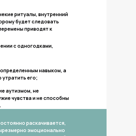
екие ритуалы, внутренний
орому будет следовать
перемены приводят к
ении с одногодками,
определенным навыком, а
 утратить его;
е аутизмом, не
жие чувства и не способны
.
постоянно раскачивается,
 чрезмерно эмоционально