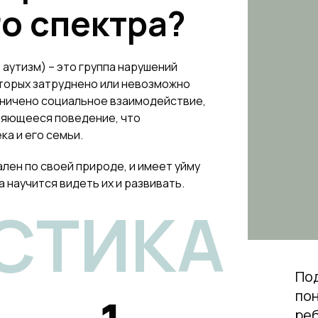
о спектра?
аутизм) – это группа нарушений
оторых затруднено или невозможно
аничено социальное взаимодействие,
ряющееся поведение, что
ка и его семьи.
ален по своей природе, и имеет уйму
 научится видеть их и развивать.
СТИКА
По
по
реб