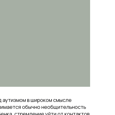
д аутизмом в широком смысле
нимается обычно необщительность
енка, стремление уйти от контактов,